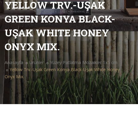
YELLOW TRV.-UŞAK
GREEN KONYA BLACK-
UŞAK WHITE HONEY
ONYX MIX.
Anasayfa
Ürünler
Yüzey Patlatma Mozaikler 1x5 cm
Yellow Trv.-Uşak Green Konya Black-Uşak White Honey
Onyx Mix.